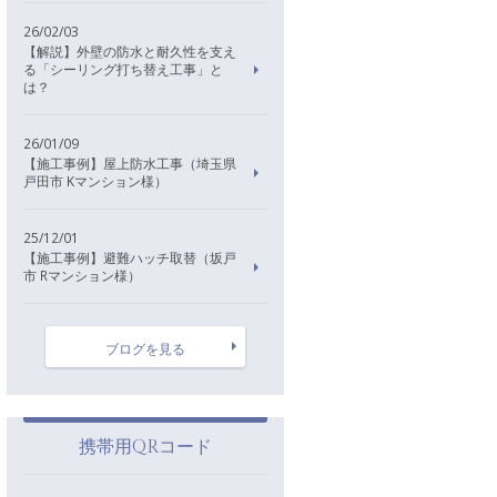
26/02/03
【解説】外壁の防水と耐久性を支え
る「シーリング打ち替え工事」と
は？
26/01/09
【施工事例】屋上防水工事（埼玉県
戸田市 Kマンション様）
25/12/01
【施工事例】避難ハッチ取替（坂戸
市 Rマンション様）
ブログを見る
携帯用QRコード