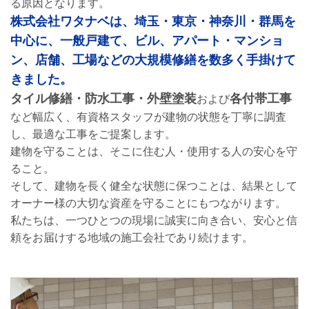
る原因となります。
2025.10.10
株式会社ワタナベは、埼玉・東京・神奈川・群馬を
株式会社ワタナベ「現場だより」を開設いたしました！
中心に、一般戸建て、ビル、アパート・マンショ
2025.08.26
ン、店舗、工場などの大規模修繕を数多く手掛けて
求人情報を掲載しました。
きました。
タイル修繕・防水工事・外壁塗装
各付帯工事
および
2025.02.06
ホームページが公開されました。
など幅広く、有資格スタッフが建物の状態を丁寧に調査
し、最適な工事をご提案します。
建物を守ることは、そこに住む人・使用する人の安心を守
ること。
そして、建物を長く健全な状態に保つことは、結果として
オーナー様の大切な資産を守ることにもつながります。
私たちは、一つひとつの現場に誠実に向き合い、安心と信
頼をお届けする地域の施工会社であり続けます。